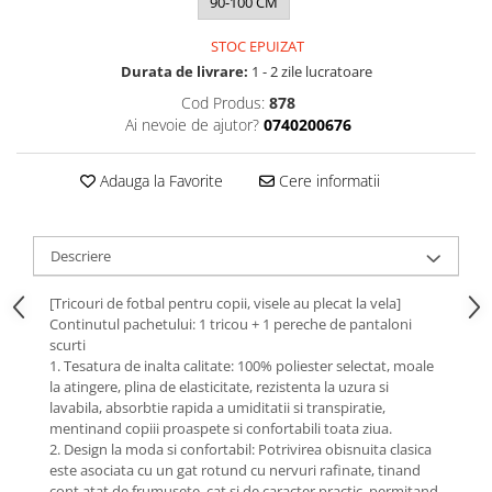
90-100 CM
STOC EPUIZAT
Durata de livrare:
1 - 2 zile lucratoare
Cod Produs:
878
Ai nevoie de ajutor?
0740200676
Adauga la Favorite
Cere informatii
Descriere
[Tricouri de fotbal pentru copii, visele au plecat la vela]
Continutul pachetului: 1 tricou + 1 pereche de pantaloni
scurti
1. Tesatura de inalta calitate: 100% poliester selectat, moale
la atingere, plina de elasticitate, rezistenta la uzura si
lavabila, absorbtie rapida a umiditatii si transpiratie,
mentinand copiii proaspete si confortabili toata ziua.
2. Design la moda si confortabil: Potrivirea obisnuita clasica
este asociata cu un gat rotund cu nervuri rafinate, tinand
cont atat de frumusete, cat si de caracter practic, permitand