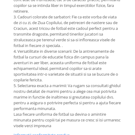
copiilor sa se intinda liber in timpul exercitiilor fizice, fara
retinere.
3. Cadouri colorate de sarbatori: Fie ca este vorba de viata
de zi cu zi, de Ziua Copilului, de petreceri de nastere sau de
Craciun, acest tricou de fotbal este cadoul perfect pentru a
transmite dragoste, permitand tinerilor jucatori sa
straluceasca pe terenul verde si sa-si infloreasca visele de
fotbal in fiecare zi speciala. .
4. Versatilitate in diverse scenarii: De la antrenamente de
fotbal la cursuri de educatie fizica din campus pana la
aventuri in aer liber, aceasta uniforma de fotbal este
echipamentul ideal, permitand copiilor sa-si arate
sportivitatea intr-o varietate de situatii si sa se bucure de o
copilarie fericita.
5. Selectarea exacta a marimii: Va rugam sa consultati ghidul
nostru detaliat de marimi pentru a alege cea mai potrivita
marime in functie de inaltimea si greutatea copilului dvs.
pentru a asigura o potrivire perfecta si pentru a ajuta fiecare
performanta minunata.
Lasa fiecare uniforma de fotbal sa devina o amintire
minunata pentru copiii tai pe masura ce cresc si isi urmaresc
visele verzi impreuna
Informatii conformitate produs