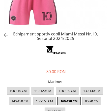
Echipament sportiv copii Miami Messi Nr.10,
Sezonul 2024/2025
80,00 RON
Marime
:
100-110 CM
110-120 CM
120-130 CM
130-140 CM
140-150 CM
150-160 CM
160-170 CM
80-90 CM