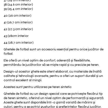
37 (24 cm interior)
38 (24.6 cm interior)
39 (25.4 cm interior)
40 (26 cm interior)
41 (26.7 cm interior)
42 (27.3 cm interior)
43 (28cm interior
44 (28.7 cm interior)
Ghetele de fotbal sunt un accesoriu esențial pentru orice jucător de
fotbal.
Ele oferă un nivel optim de confort, aderență și flexibilitate,
permitându-le jucătorilor să se miște rapid și cu precizie pe teren.
Design-ul acestor ghete este atent elaborat, cu materiale de înaltă
calitate și tehnologii avansate, pentru a oferi un suport durabil și un
control excelent al mingii.
Acestea sunt pentru utilizarea pe teren sintetic
Ghetele de fotbal au un design special care se potrivește fiecărui tip
de teren sintetic, oferind un nivel optim de performanță și siguranță.
Aceste ghete sunt disponibile într-o gamă variată de mărimi și
culori, pentru a se potrivi gusturilor și preferințelor fiecărui jucător.