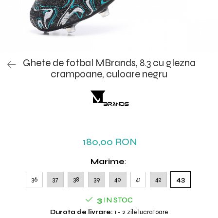
Ghete de fotbal MBrands, 8.3 cu glezna
crampoane, culoare negru
180,00 RON
Marime
:
36
37
38
39
40
41
42
43
3
IN STOC
Durata de livrare:
1 - 2 zile lucratoare