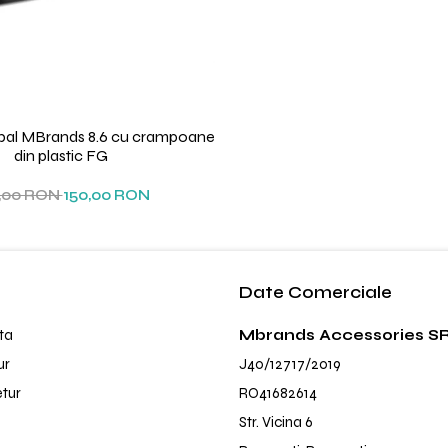
bal MBrands 8.6 cu crampoane
din plastic FG
,00 RON
150,00 RON
Date Comerciale
ta
Mbrands Accessories S
ur
J40/12717/2019
etur
RO41682614
Str. Vicina 6