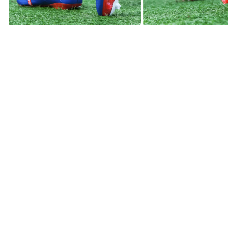
Distri
pe
Faceb