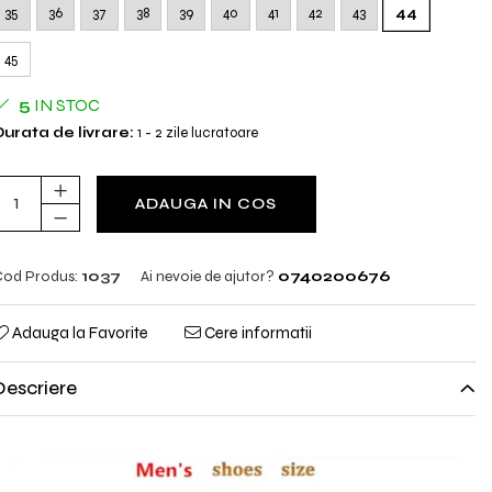
35
36
37
38
39
40
41
42
43
44
45
5
IN STOC
urata de livrare:
1 - 2 zile lucratoare
ADAUGA IN COS
od Produs:
1037
Ai nevoie de ajutor?
0740200676
Adauga la Favorite
Cere informatii
Descriere