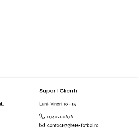
Suport Clienti
RL
Luni- Vineri: 10 - 15
0740200676
contact@ghete-fotbal.ro