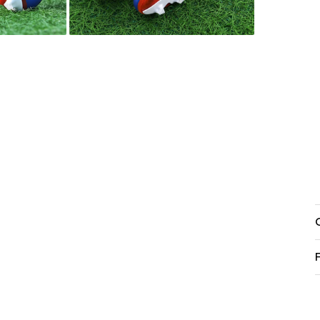
buie
ook