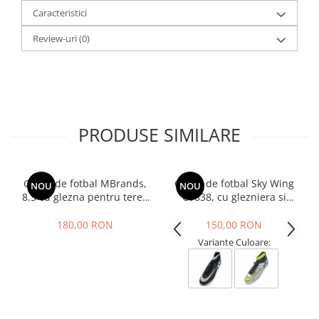
Caracteristici
Review-uri
(0)
PRODUSE SIMILARE
Ghete de fotbal MBrands,
Ghete de fotbal Sky Wing
NOU
NOU
8.3 cu glezna pentru teren
C9838, cu glezniera si
sintetic, culoare alb
crampoane, pentru iarba
sau sintetic
180,00 RON
150,00 RON
Variante Culoare: