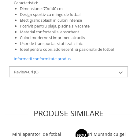
Caracteristici:
Dimensiune: 70x140 cm
Design sportiv cu minge de fotbal
Efect grafic splash in culori intense
Potrivit pentru plaja, piscina si vacante
Material confortabil si absorbant
Culori moderne si imprimeu atractiv
Usor de transportat si utilizat zilnic
Ideal pentru copii, adolescenti si pasionatii de fotbal
Informatii conformitate produs
Review-uri
(0)
PRODUSE SIMILARE
Mini aparatori de fotbal
Branturi MBrands cu gel
NOU