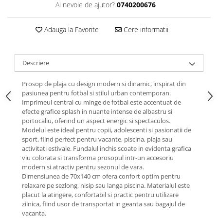
Ai nevoie de ajutor?
0740200676
Adauga la Favorite
Cere informatii
Descriere
Prosop de plaja cu design modern si dinamic, inspirat din
pasiunea pentru fotbal si stilul urban contemporan.
Imprimeul central cu minge de fotbal este accentuat de
efecte grafice splash in nuante intense de albastru si
portocaliu, oferind un aspect energic si spectaculos.
Modelul este ideal pentru copii, adolescenti si pasionatii de
sport, fiind perfect pentru vacante, piscina, plaja sau
activitati estivale. Fundalul inchis scoate in evidenta grafica
viu colorata si transforma prosopul intr-un accesoriu
modern si atractiv pentru sezonul de vara.
Dimensiunea de 70x140 cm ofera confort optim pentru
relaxare pe sezlong, nisip sau langa piscina. Materialul este
placut la atingere, confortabil si practic pentru utilizare
zilnica, fiind usor de transportat in geanta sau bagajul de
vacanta.