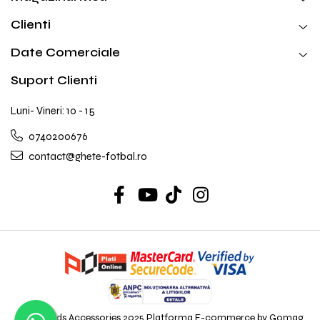
Clienti
Date Comerciale
Suport Clienti
Luni- Vineri: 10 - 15
0740200676
contact@ghete-fotbal.ro
© MBrands Accessories 2025
Platforma E-commerce by Gomag