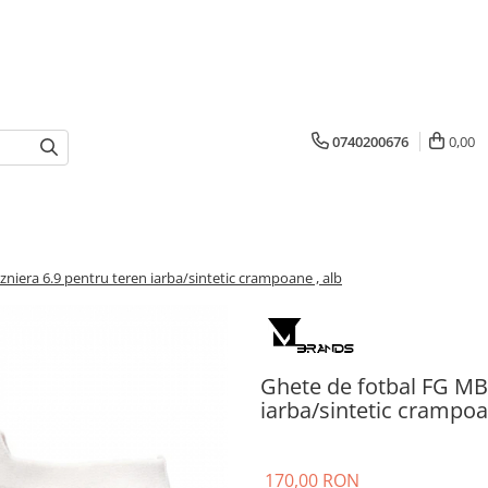
0740200676
0,00
niera 6.9 pentru teren iarba/sintetic crampoane , alb
Ghete de fotbal FG MBr
iarba/sintetic crampoa
170,00 RON