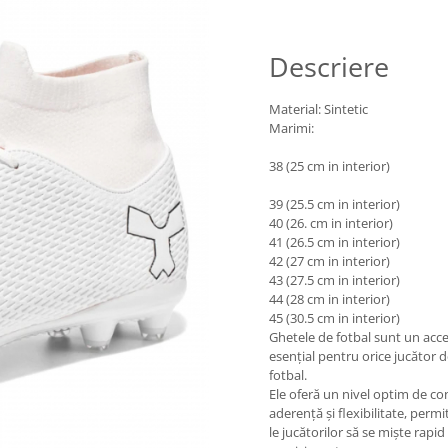
Descriere
Material: Sintetic
Marimi:
38 (25 cm in interior)
39 (25.5 cm in interior)
40 (26. cm in interior)
41 (26.5 cm in interior)
42 (27 cm in interior)
43 (27.5 cm in interior)
44 (28 cm in interior)
45 (30.5 cm in interior)
Ghetele de fotbal sunt un acc
esențial pentru orice jucător 
fotbal.
Ele oferă un nivel optim de co
aderență și flexibilitate, perm
le jucătorilor să se miște rapid 