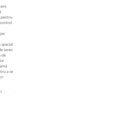
tent
ă
, pentru
 control
 pe
 special
 de teren
m de
ste
 gamă
ntru a se
lor
us