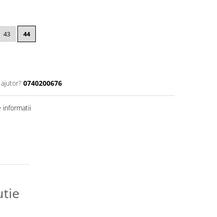
43
44
 ajutor?
0740200676
informatii
utie