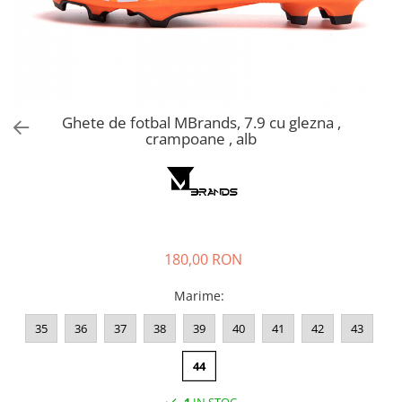
Ghete de fotbal MBrands, 7.9 cu glezna ,
crampoane , alb
180,00 RON
Marime
:
35
36
37
38
39
40
41
42
43
44
1
IN STOC