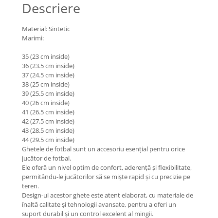
Descriere
Material: Sintetic
Marimi:
35 (23 cm inside)
36 (23.5 cm inside)
37 (24.5 cm inside)
38 (25 cm inside)
39 (25.5 cm inside)
40 (26 cm inside)
41 (26.5 cm inside)
42 (27.5 cm inside)
43 (28.5 cm inside)
44 (29.5 cm inside)
Ghetele de fotbal sunt un accesoriu esențial pentru orice
jucător de fotbal.
Ele oferă un nivel optim de confort, aderență și flexibilitate,
permitându-le jucătorilor să se miște rapid și cu precizie pe
teren.
Design-ul acestor ghete este atent elaborat, cu materiale de
înaltă calitate și tehnologii avansate, pentru a oferi un
suport durabil și un control excelent al mingii.