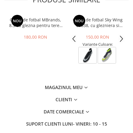
Ghete de fotbal MBrands,
Ghete de fotbal Sky Wing
NOU
NOU
8.3 cu glezna pentru teren
C9838, cu glezniera si
sintetic, culoare alb
crampoane, pentru iarba
sau sintetic
180,00 RON
150,00 RON
Variante Culoare:
MAGAZINUL MEU
CLIENTI
DATE COMERCIALE
SUPORT CLIENTI
LUNI- VINERI: 10 - 15