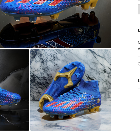
D
C
A
buie