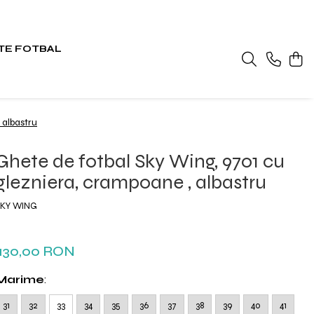
TE FOTBAL
 albastru
Ghete de fotbal Sky Wing, 9701 cu
glezniera, crampoane , albastru
SKY WING
130,00 RON
Marime
:
31
32
33
34
35
36
37
38
39
40
41