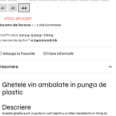
42
43
44
STOC EPUIZAT
urata de livrare:
1 - 2 zile lucratoare
od Produs:
2024-5993-7605
i nevoie de ajutor?
0740200676
Adauga la Favorite
Cere informatii
Descriere
Ghetele vin ambalate in punga de
plastic
Descriere
Aceste ghete sunt cusute in varf pentru a oferi rezistenta in timp la