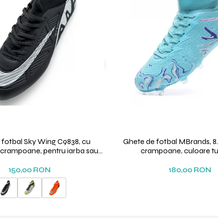
 fotbal Sky Wing C9838, cu
Ghete de fotbal MBrands, 8.
i crampoane, pentru iarba sau
crampoane, culoare t
sintetic
150,00 RON
180,00 RON