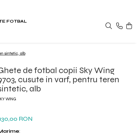
TE FOTBAL
n sintetic, alb
Ghete de fotbal copii Sky Wing
9703, cusute in varf, pentru teren
sintetic, alb
SKY WING
130,00 RON
Marime
: