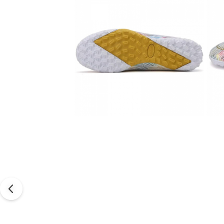
Distri
pe
Faceb