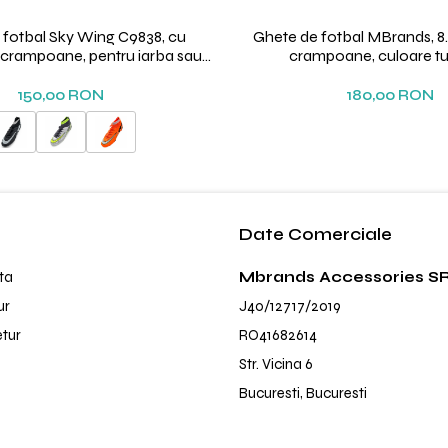
 fotbal Sky Wing C9838, cu
Ghete de fotbal MBrands, 8.
i crampoane, pentru iarba sau
crampoane, culoare t
sintetic
150,00 RON
180,00 RON
Date Comerciale
ta
Mbrands Accessories S
ur
J40/12717/2019
etur
RO41682614
Str. Vicina 6
Bucuresti, Bucuresti