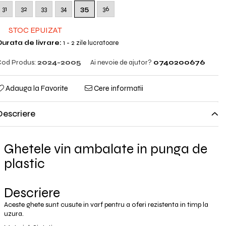
31
32
33
34
35
36
STOC EPUIZAT
urata de livrare:
1 - 2 zile lucratoare
od Produs:
2024-2005
Ai nevoie de ajutor?
0740200676
Adauga la Favorite
Cere informatii
Descriere
Ghetele vin ambalate in punga de
plastic
Descriere
Aceste ghete sunt cusute in varf pentru a oferi rezistenta in timp la
uzura.