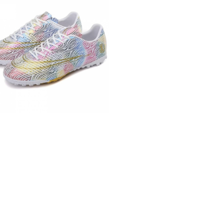
buie
ook