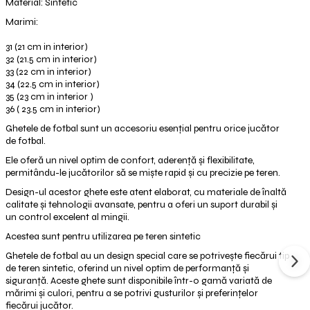
Material: Sintetic
Marimi:
31 (21 cm in interior)
32 (21.5 cm in interior)
33 (22 cm in interior)
34 (22.5 cm in interior)
35 (23 cm in interior )
36 ( 23.5 cm in interior)
Ghetele de fotbal sunt un accesoriu esențial pentru orice jucător
de fotbal.
Ele oferă un nivel optim de confort, aderență și flexibilitate,
permitându-le jucătorilor să se miște rapid și cu precizie pe teren.
Design-ul acestor ghete este atent elaborat, cu materiale de înaltă
calitate și tehnologii avansate, pentru a oferi un suport durabil și
un control excelent al mingii.
Acestea sunt pentru utilizarea pe teren sintetic
Ghetele de fotbal au un design special care se potrivește fiecărui tip
de teren sintetic, oferind un nivel optim de performanță și
siguranță. Aceste ghete sunt disponibile într-o gamă variată de
mărimi și culori, pentru a se potrivi gusturilor și preferințelor
fiecărui jucător.