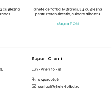
3 cu glezna
Ghete de fotbal MBrands, 8.4 cu glezna
urcoaz
pentru teren sintetic, culoare albastru
180,00 RON
Suport Clienti
RL
Luni- Vineri: 10 - 15
0740200676
contact@ghete-fotbal.ro